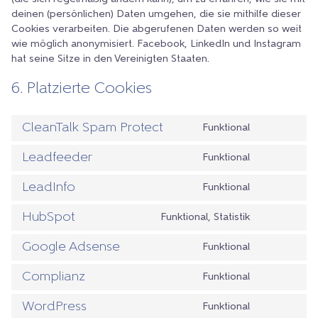
deinen (persönlichen) Daten umgehen, die sie mithilfe dieser
Cookies verarbeiten. Die abgerufenen Daten werden so weit
wie möglich anonymisiert. Facebook, LinkedIn und Instagram
hat seine Sitze in den Vereinigten Staaten.
6. Platzierte Cookies
CleanTalk Spam Protect
Funktional
Consent
to
Leadfeeder
Funktional
service
Consent
cleantalk-
to
LeadInfo
Funktional
spam-
service
Consent
protect
leadfeeder
to
HubSpot
Funktional, Statistik
service
Consent
leadinfo
to
Google Adsense
Funktional
service
Consent
hubspot
to
Complianz
Funktional
service
Consent
google-
to
WordPress
Funktional
adsense
service
Consent