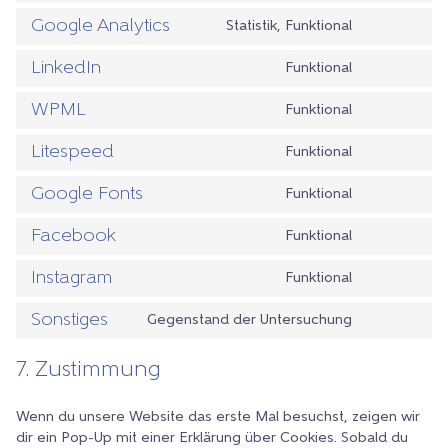
complianz
to
Google Analytics
Statistik, Funktional
service
Consent
wordpress
to
LinkedIn
Funktional
service
Consent
google-
to
WPML
Funktional
analytics
service
Consent
linkedin
to
Litespeed
Funktional
service
Consent
wpml
to
Google Fonts
Funktional
service
Consent
litespeed
to
Facebook
Funktional
service
Consent
google-
to
Instagram
Funktional
fonts
service
Consent
facebook
to
Sonstiges
Gegenstand der Untersuchung
service
Consent
instagram
to
7. Zustimmung
service
sonstiges
Wenn du unsere Website das erste Mal besuchst, zeigen wir
dir ein Pop-Up mit einer Erklärung über Cookies. Sobald du