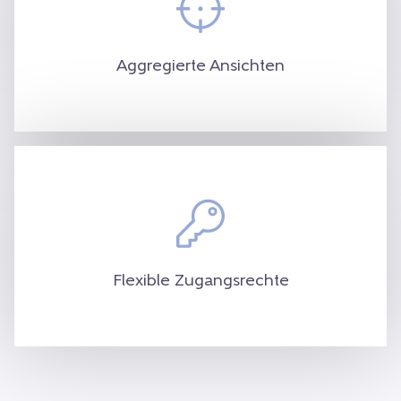
Klicken und ziehen Sie, um die Leistungen
verschiedener Unternehmen oder
Aggregierte Ansichten
Geschäftsbereiche zu addieren oder zu
vergleichen.
Zugriffsrechte können in 2 Richtungen bis
zur Personenebene festgelegt werden: auf
der Grundlage von Daten (z. B. Region,
Einheit…) oder auf der Grundlage von
Funktionen (z. B. Ansichten, Click-
Flexible Zugangsrechte
Throughs…).