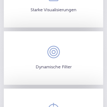
Tabellen und erweiterten Diagrammen bis
Starke Visualisierungen
hin zu Heatmaps und Geomapping.
Wechseln Sie schnell zwischen
übergreifenden Berichten für das gesamte
Unternehmen und gefilterten Ansichten zu
analytischen Dimensionen. Diese Filter
Dynamische Filter
können in der Verwaltungskonsole definiert
werden.
Standardmäßig werden die Daten für alle
Unternehmen aggregiert angezeigt.