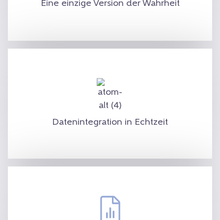
Eine einzige Version der Wahrheit
und operative Leistung.
Die BrightAnalytics-Berichtssoftware lässt
sich mit jedem Buchhaltungspaket, ERP-
oder CRM-System verbinden. Wir lesen die
Transaktionen in Echtzeit aus, so dass Sie
Datenintegration in Echtzeit
immer mit genauen Zahlen arbeiten.
Lesen Sie die Zahlen in eindeutigen, klaren
Visualisierungen. Von übersichtlichen