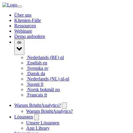
Über uns
Klienten-Fälle
Ressourcen
Webinare
Demo anfordern
de
Nederlands (BE)
nl
English
en
Svenska
sv
Dansk
da
Nederlands (NL)
nl-nl
Suomi
fi
Norsk bokmål
no
Français
fr
Warum BrightAnalytics?
Warum BrightAnalytics?
Lösungen
Unsere Lösungen
App Library