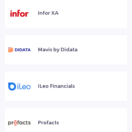
Infor XA
Mavis by Didata
ILeo Financials
Profacts