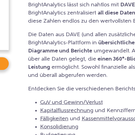
BrightAnalytics lässt sich nahtlos mit
DAVE
BrightAnalytics zentralisiert
all diese Date
diese Zahlen endlos zu den wertvollsten 
Die Daten aus DAVE (und allen zusätzlic
BrightAnalytics-Plattform in
übersichtliche
Diagramme und Berichte
umgewandelt. Au
über alle Daten gelegt, die
einen 360°-Bli
Leistung
ermöglicht. Sowohl finanzielle al
und überall abgerufen werden.
Entdecken Sie die verschiedenen Berichtso
GuV und Gewinn/Verlust
Kapitalflussrechnung
und Kennziffer
Fälligkeiten
und
Kassenmittelvoraus
Konsolidierung