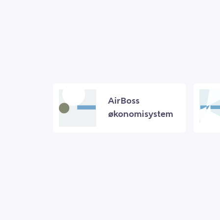
AirBoss
økonomisystem