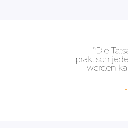
“Die Tats
praktisch je
werden kan
–