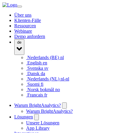
Über uns
Klienten-Fälle
Ressourcen
Webinare
Demo anfordern
de
Nederlands (BE)
nl
English
en
Svenska
sv
Dansk
da
Nederlands (NL)
nl-nl
Suomi
fi
Norsk bokmål
no
Français
fr
Warum BrightAnalytics?
Warum BrightAnalytics?
Lösungen
Unsere Lösungen
App Library